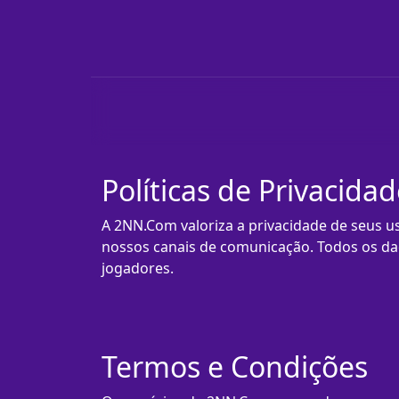
Políticas de Privacida
A 2NN.Com valoriza a privacidade de seus 
nossos canais de comunicação. Todos os dad
jogadores.
Termos e Condições