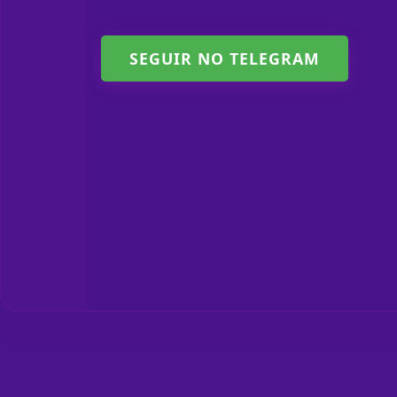
SEGUIR NO TELEGRAM