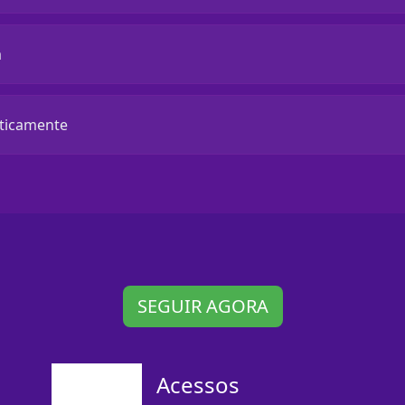
a
aticamente
SEGUIR AGORA
Acessos