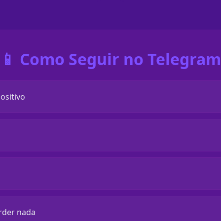
📱 Como Seguir no Telegram
ositivo
erder nada