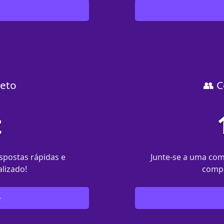
reto
👥 
t
espostas rápidas e
Junte-se a uma com
lizado!
compa
e