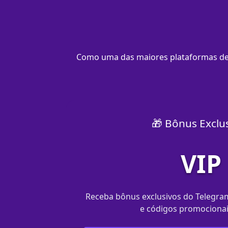
Como uma das maiores plataformas de 
🎁 Bônus Exclu
VIP
Receba bônus exclusivos do Telegra
e códigos promocionai