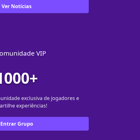
Ver Notícias
Comunidade VIP
1000+
unidade exclusiva de jogadores e
rtilhe experiências!
Entrar Grupo