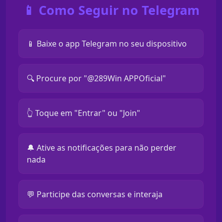
📱 Como Seguir no Telegram
📱 Baixe o app Telegram no seu dispositivo
🔍 Procure por "@289Win APPOficial"
👆 Toque em "Entrar" ou "Join"
🔔 Ative as notificações para não perder
nada
💬 Participe das conversas e interaja