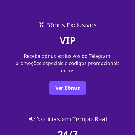
🎁 Bônus Exclusivos
VIP
Receba bônus exclusivos do Telegram,
promoções especiais e códigos promocionais
únicos!
Ver Bônus
📢 Notícias em Tempo Real
24/7