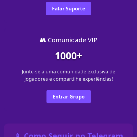
Falar Suporte
👥 Comunidade VIP
1000+
Junte-se a uma comunidade exclusiva de
jogadores e compartilhe experiências!
Entrar Grupo
📱 Como Seguir no Telegram