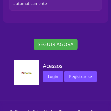
automaticamente
SEGUIR AGORA
Acessos
Login
Registrar-se