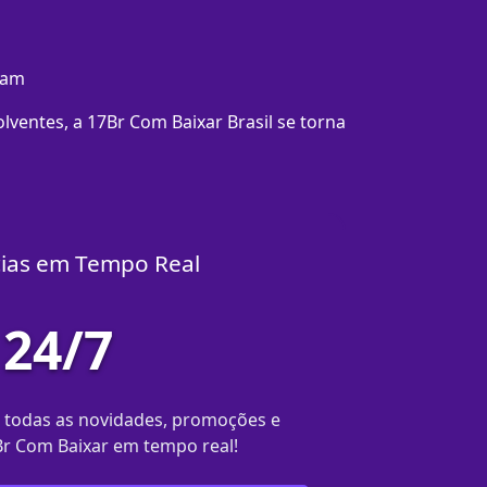
ram
ventes, a 17Br Com Baixar Brasil se torna
cias em Tempo Real
24/7
e todas as novidades, promoções e
Br Com Baixar em tempo real!