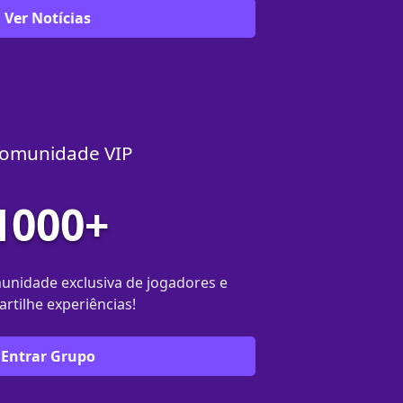
Ver Notícias
Comunidade VIP
1000+
unidade exclusiva de jogadores e
rtilhe experiências!
Entrar Grupo