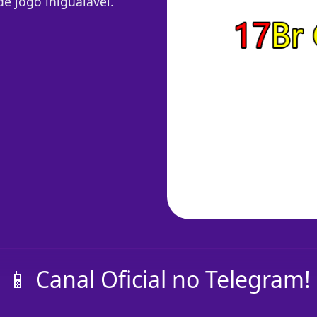
e jogo inigualável.
📱 Canal Oficial no Telegram!