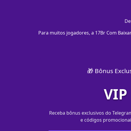
De
Para muitos jogadores, a 17Br Com Baixar
🎁 Bônus Exclu
VIP
Receba bônus exclusivos do Telegra
e códigos promocionai