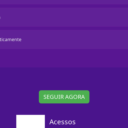
a
aticamente
SEGUIR AGORA
Acessos