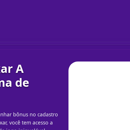
ar A
ma de
anhar bônus no cadastro
ar, você tem acesso a