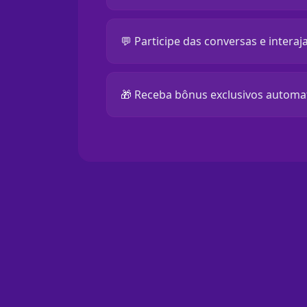
💬 Participe das conversas e interaj
🎁 Receba bônus exclusivos autom