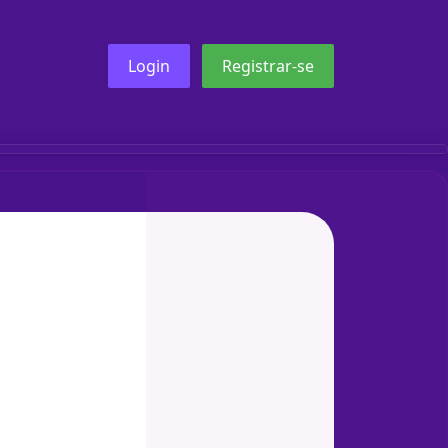
Login
Registrar-se