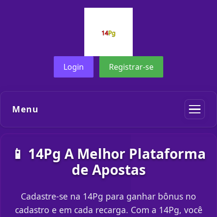
Login
Registrar-se
Menu
📱 14Pg A Melhor Plataforma
de Apostas
Cadastre-se na 14Pg para ganhar bônus no
cadastro e em cada recarga. Com a 14Pg, você