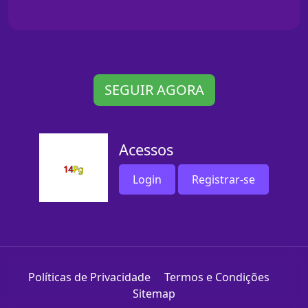
SEGUIR AGORA
Acessos
Login
Registrar-se
Políticas de Privacidade
Termos e Condições
Sitemap