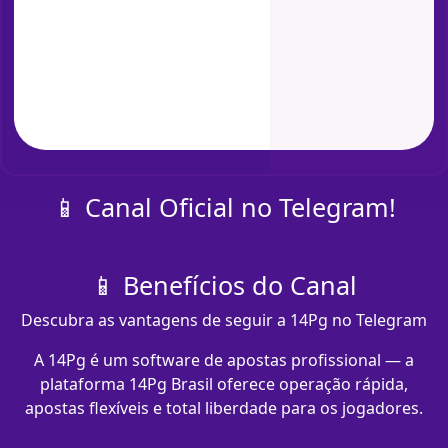
📱 Canal Oficial no Telegram!
📱 Benefícios do Canal
Descubra as vantagens de seguir a 14Pg no Telegram
A 14Pg é um software de apostas profissional — a
plataforma 14Pg Brasil oferece operação rápida,
apostas flexíveis e total liberdade para os jogadores.