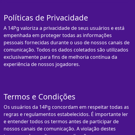
Políticas de Privacidade
A 14Pg valoriza a privacidade de seus usuários e está
empenhada em proteger todas as informações
pessoais fornecidas durante o uso de nossos canais de
comunicação. Todos os dados coletados são utilizados
exclusivamente para fins de melhoria contínua da
experiência de nossos jogadores.
Termos e Condições
Os usuários da 14Pg concordam em respeitar todas as
regras e regulamentos estabelecidos. É importante ler
e entender todos os termos antes de participar de
nossos canais de comunicação. A violação destes