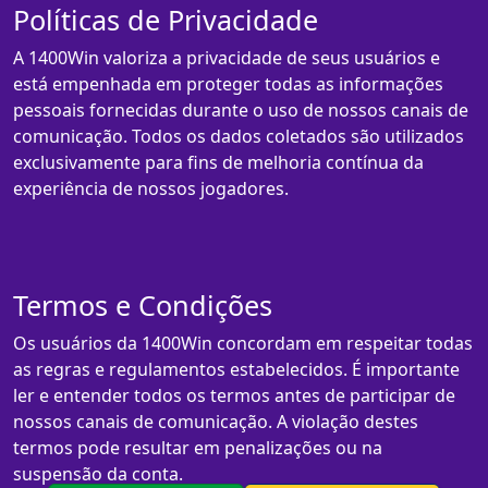
Políticas de Privacidade
A 1400Win valoriza a privacidade de seus usuários e
está empenhada em proteger todas as informações
pessoais fornecidas durante o uso de nossos canais de
comunicação. Todos os dados coletados são utilizados
exclusivamente para fins de melhoria contínua da
experiência de nossos jogadores.
Termos e Condições
Os usuários da 1400Win concordam em respeitar todas
as regras e regulamentos estabelecidos. É importante
ler e entender todos os termos antes de participar de
nossos canais de comunicação. A violação destes
termos pode resultar em penalizações ou na
suspensão da conta.