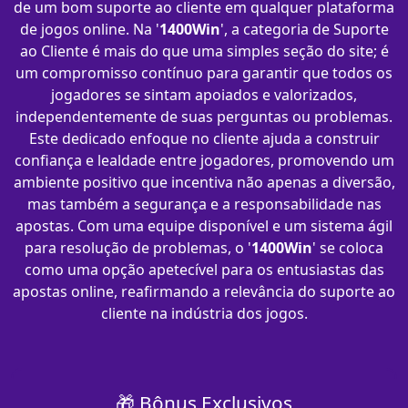
de um bom suporte ao cliente em qualquer plataforma
de jogos online. Na '
1400Win
', a categoria de Suporte
ao Cliente é mais do que uma simples seção do site; é
um compromisso contínuo para garantir que todos os
jogadores se sintam apoiados e valorizados,
independentemente de suas perguntas ou problemas.
Este dedicado enfoque no cliente ajuda a construir
confiança e lealdade entre jogadores, promovendo um
ambiente positivo que incentiva não apenas a diversão,
mas também a segurança e a responsabilidade nas
apostas. Com uma equipe disponível e um sistema ágil
para resolução de problemas, o '
1400Win
' se coloca
como uma opção apetecível para os entusiastas das
apostas online, reafirmando a relevância do suporte ao
cliente na indústria dos jogos.
🎁 Bônus Exclusivos