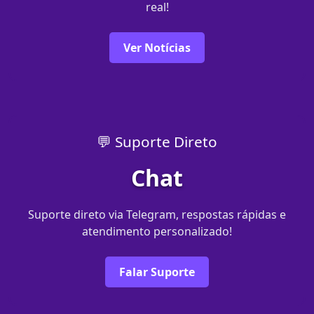
real!
Ver Notícias
💬 Suporte Direto
Chat
Suporte direto via Telegram, respostas rápidas e
atendimento personalizado!
Falar Suporte