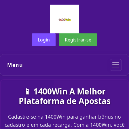
Login
Registrar-se
Menu
📱 1400Win A Melhor
Plataforma de Apostas
Cadastre-se na 1400Win para ganhar bônus no
cadastro e em cada recarga. Com a 1400Win, você