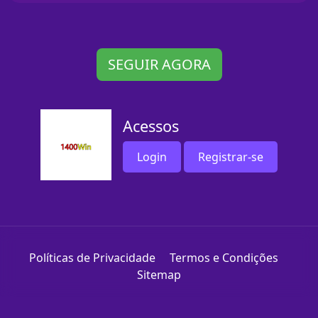
SEGUIR AGORA
Acessos
Login
Registrar-se
Políticas de Privacidade
Termos e Condições
Sitemap