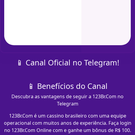
📱 Canal Oficial no Telegram!
📱 Benefícios do Canal
Descubra as vantagens de seguir a 123Br.Com no
Telegram
123Br.Com é um cassino brasileiro com uma equipe
operacional com muitos anos de experiência. Faça login
no 123Br.Com Online com e ganhe um bônus de R$ 100.