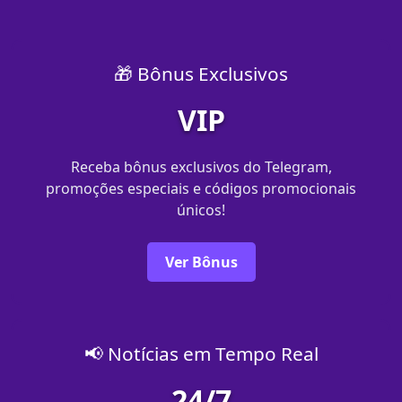
🎁 Bônus Exclusivos
VIP
Receba bônus exclusivos do Telegram,
promoções especiais e códigos promocionais
únicos!
Ver Bônus
📢 Notícias em Tempo Real
24/7