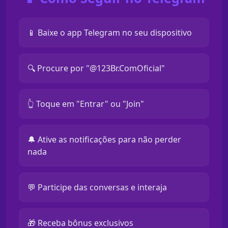
📱 Baixe o app Telegram no seu dispositivo
🔍 Procure por "@123Br.ComOficial"
👆 Toque em "Entrar" ou "Join"
🔔 Ative as notificações para não perder
nada
💬 Participe das conversas e interaja
🎁 Receba bônus exclusivos