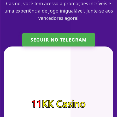
Casino, você tem acesso a promoções incríveis e
uma experiência de jogo inigualável. Junte-se aos
vencedores agora!
SEGUIR NO TELEGRAM