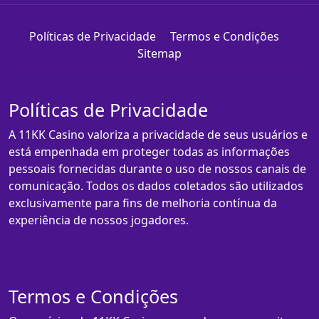
Políticas de Privacidade
Termos e Condições
Sitemap
Políticas de Privacidade
A 11KK Casino valoriza a privacidade de seus usuários e
está empenhada em proteger todas as informações
pessoais fornecidas durante o uso de nossos canais de
comunicação. Todos os dados coletados são utilizados
exclusivamente para fins de melhoria contínua da
experiência de nossos jogadores.
Termos e Condições