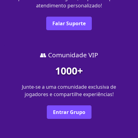
atendimento personalizado!
Falar Suporte
👥 Comunidade VIP
1000+
Junte-se a uma comunidade exclusiva de
jogadores e compartilhe experiências!
Entrar Grupo