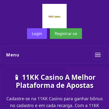
Login
Registrar-se
Menu
📱 11KK Casino A Melhor
Plataforma de Apostas
Cadastre-se na 11KK Casino para ganhar bônus
no cadastro e em cada recarga. Com a 11KK