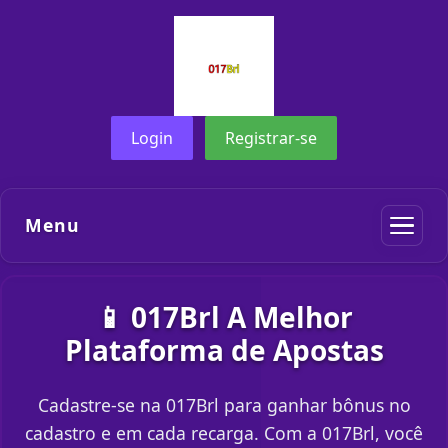
Login
Registrar-se
Menu
📱 017Brl A Melhor
Plataforma de Apostas
Cadastre-se na 017Brl para ganhar bônus no
cadastro e em cada recarga. Com a 017Brl, você